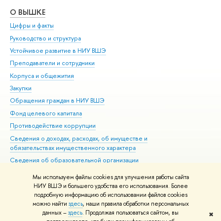
О ВЫШКЕ
ОБ
Цифры и факты
Ли
Руководство и структура
Дов
Устойчивое развитие в НИУ ВШЭ
Ол
Преподаватели и сотрудники
При
Корпуса и общежития
Вы
Закупки
При
Обращения граждан в НИУ ВШЭ
Ас
Фонд целевого капитала
До
Противодействие коррупции
Цен
Сведения о доходах, расходах, об имуществе и
Би
обязательствах имущественного характера
Об
Сведения об образовательной организации
Обр
Людям с ограниченными возможностями здоровья
Мы используем файлы cookies для улучшения работы сайта
Единая платежная страница
НИУ ВШЭ и большего удобства его использования. Более
подробную информацию об использовании файлов cookies
Работа в Вышке
можно найти
здесь
, наши правила обработки персональных
данных –
здесь
. Продолжая пользоваться сайтом, вы
✖
Редактору