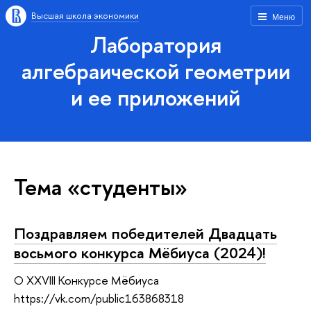
Высшая школа экономики
Меню
Лаборатория
алгебраической геометрии
и ее приложений
Тема «студенты»
Поздравляем победителей Двадцать
восьмого конкурса Мёбиуса (2024)!
О XXVIII Конкурсе Мёбиуса
https://vk.com/public163868318