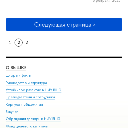
6 февраля 2023
Следующая страница
1
2
3
О ВЫШКЕ
ОБ
Цифры и факты
Ли
Руководство и структура
Дов
Устойчивое развитие в НИУ ВШЭ
Ол
Преподаватели и сотрудники
При
Корпуса и общежития
Вы
Закупки
При
Обращения граждан в НИУ ВШЭ
Ас
Фонд целевого капитала
До