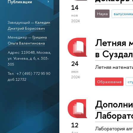
Публикации
14
Наука
выпускник
ноя
2024
Заведующий —
Каледин
Дмитрий Борисович
Менеджер —
Гришина
Летняя м
Ольга Валентиновна
в Суздал
Адрес: 119048, Москва,
ул. Усачева, д. 6, к. 303-
24
305
Летняя математи
июн
Тел.: +7 (495) 772 95 90
2024
доб.12732
Образование
ст
Дополни
Лаборат
12
Лаборатория ал
фев