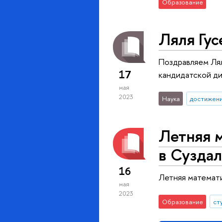
Образование
Ляля Гус
Поздравляем Лял
17
кандидатской д
мая
2023
Наука
достижен
Летняя м
в Суздал
16
Летняя математи
мая
2023
Образование
ст