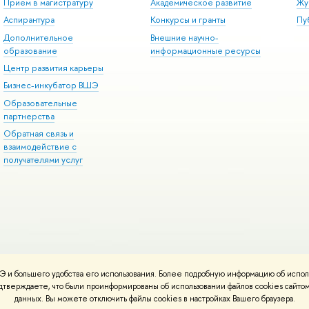
Прием в магистратуру
Академическое развитие
Жу
Аспирантура
Конкурсы и гранты
Пу
Дополнительное
Внешние научно-
образование
информационные ресурсы
Центр развития карьеры
Бизнес-инкубатор ВШЭ
Образовательные
партнерства
Обратная связь и
взаимодействие с
получателями услуг
 и большего удобства его использования. Более подробную информацию об испол
онтакты
Условия использования материалов
Политика конфиденциальност
подтверждаете, что были проинформированы об использовании файлов cookies сай
ботаны в
Школе дизайна НИУ ВШЭ
данных. Вы можете отключить файлы cookies в настройках Вашего браузера.