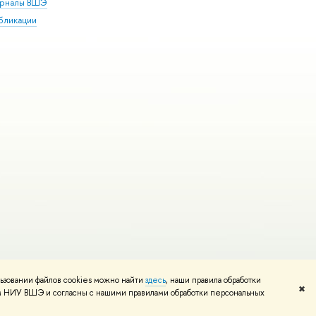
рналы ВШЭ
бликации
ьзовании файлов cookies можно найти
здесь
, наши правила обработки
и
Карта сайта
Редактору
✖
том НИУ ВШЭ и согласны с нашими правилами обработки персональных