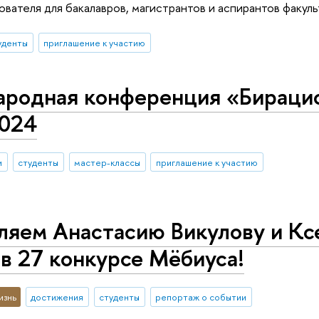
вателя для бакалавров, магистрантов и аспирантов факу
уденты
приглашение к участию
родная конференция «Бирацио
2024
и
студенты
мастер-классы
приглашение к участию
ляем Анастасию Викулову и Кс
в 27 конкурсе Мёбиуса!
изнь
достижения
студенты
репортаж о событии