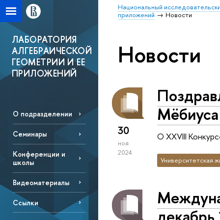
Национальный исследовательски
приложений
Новости
ЛАБОРАТОРИЯ
Новости
АЛГЕБРАИЧЕСКОЙ
ГЕОМЕТРИИ И ЕЕ
ПРИЛОЖЕНИЙ
Поздрав
Мёбиуса
О подразделении
30
Семинары
О XXVIII Конкур
ноя
2024
Конференции и
Университетская ж
школы
Видеоматериалы
Междуна
Ссылки
декабрь