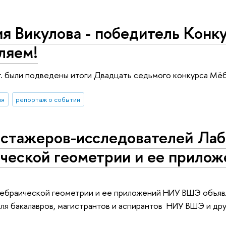
я Викулова - победитель Конк
ляем!
г. были подведены итоги Двадцать седьмого конкурса Мё
ия
репортаж о событии
 стажеров-исследователей Ла
ческой геометрии и ее прилож
гебраической геометрии и ее приложений НИУ ВШЭ объявл
 для бакалавров, магистрантов и аспирантов НИУ В