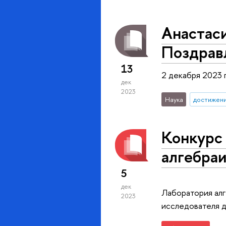
Анастаси
Поздрав
13
2 декабря 2023 
дек
2023
Наука
достижен
Конкурс
алгебраи
5
дек
Лаборатория ал
2023
исследователя