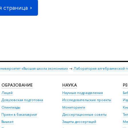
 страница
университет «Высшая школа экономики»
→
Лаборатория алгебраической г
ОБРАЗОВАНИЕ
НАУКА
Р
Лицей
Научные подразделения
Би
Довузовская подготовка
Исследовательские проекты
Из
Олимпиады
Мониторинги
Кн
Прием в бакалавриат
Диссертационные советы
Ти
Вышка+
Защиты диссертаций
Ме