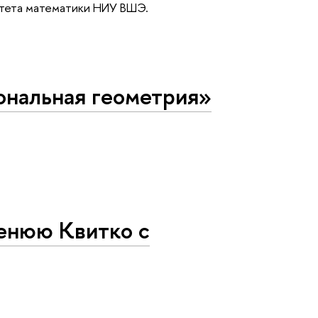
льтета математики НИУ ВШЭ.
нальная геометрия»
енюю Квитко с