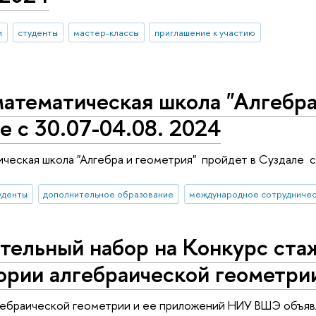
и
студенты
мастер-классы
приглашение к участию
атематическая школа "Алгебра
е с 30.07-04.08. 2024
ческая школа "Алгебра и геометрия" пройдет в Суздале с
уденты
дополнительное образование
международное сотрудниче
тельный набор на Конкурс ста
ории алгебраической геометри
гебраической геометрии и ее приложений НИУ ВШЭ объяв