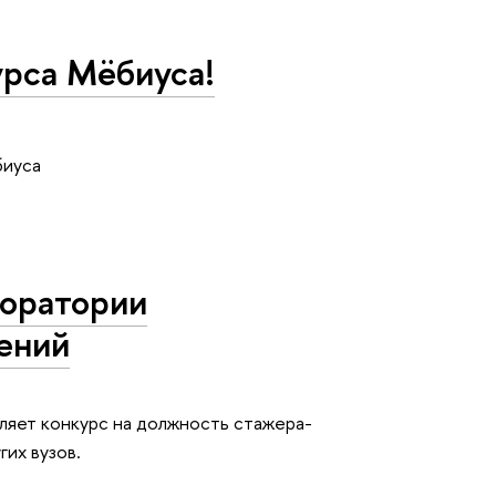
урса Мёбиуса!
биуса
боратории
ений
яет конкурс на должность стажера-
ШЭ и других вузов.