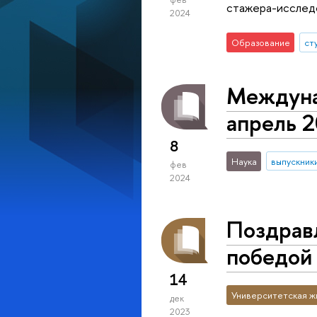
стажера-исследо
2024
Образование
ст
Междуна
апрель 
8
Наука
выпускник
фев
2024
Поздрав
победой 
14
Университетская ж
дек
2023