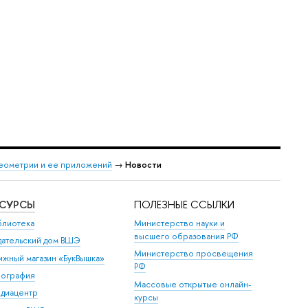
еометрии и ее приложений
→
Новости
ЕСУРСЫ
ПОЛЕЗНЫЕ ССЫЛКИ
блиотека
Министерство науки и
высшего образования РФ
дательский дом ВШЭ
Министерство просвещения
ижный магазин «БукВышка»
РФ
пография
Массовые открытые онлайн-
диацентр
курсы