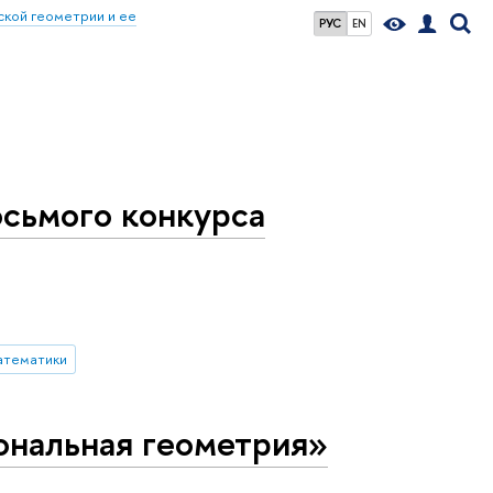
кой геометрии и ее
РУС
EN
сьмого конкурса
атематики
нальная геометрия»