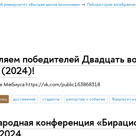
й университет «Высшая школа экономики»
Лаборатория алгебраичес
ляем победителей Двадцать во
 (2024)!
се Мёбиуса https://vk.com/public163868318
изнь
достижения
студенты
репортаж о событии
Факультет м
родная конференция «Бирацио
 2024