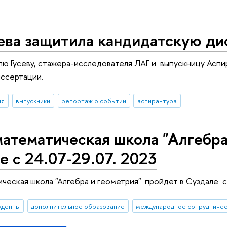
ева защитила кандидатскую ди
ю Гусеву, стажера-исследователя ЛАГ и выпускницу Асп
иссертации.
ия
выпускники
репортаж о событии
аспирантура
атематическая школа "Алгебра
е с 24.07-29.07. 2023
ческая школа "Алгебра и геометрия" пройдет в Суздале с
уденты
дополнительное образование
международное сотрудниче